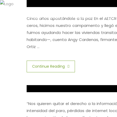
Inicio
Somos Chasquis
Ofrecemos
ClarO
Cinco años apostándole a la paz En el AETCR
ceros, hicimos nuestro campamento y llegó el
fuimos ayudando hacer las viviendas transito
habitando—, cuenta Angy Cardenas, firmante
Ortiz …
Continue Reading
“Nos quieren quitar el derecho a la informaci
intensidad del paro, pérdidas de internet loca