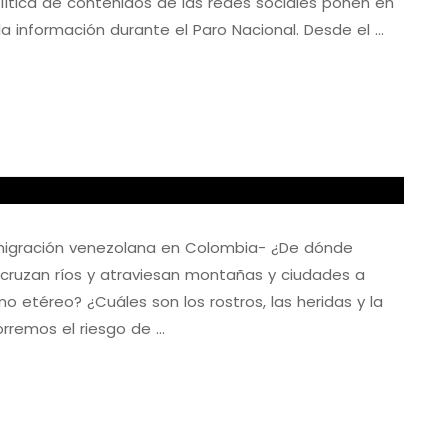
lítica de contenidos de las redes sociales ponen en
 la información durante el Paro Nacional. Desde el …
a migración venezolana en Colombia- ¿De dónde
 cruzan ríos y atraviesan montañas y ciudades a
 etéreo? ¿Cuáles son los rostros, las heridas y la
orremos el riesgo de …