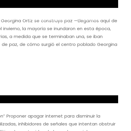
scuro
Proyectos Chasquis
Contacto
 Georgina Ortiz se construye paz —Llegamos aquí de
 invierno, la mayoría se inundaron en esta época,
rias, a medida que se terminaban una, se iban
 de paz, de cómo surgió el centro poblado Georgina
ón” Proponer apagar internet para disminuir la
lizadas, inhibidores de señales que intentan obstruir